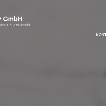
y GmbH
iance Professionals
KON