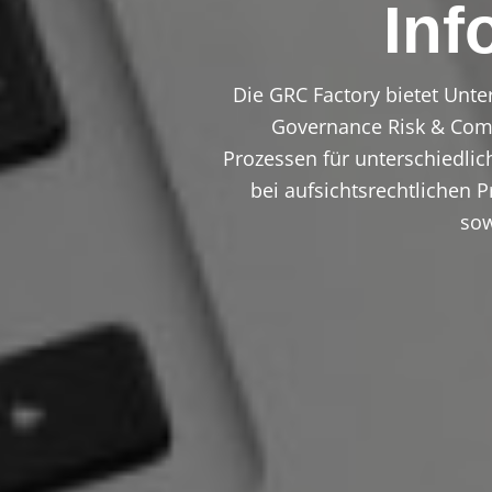
Inf
Die GRC Factory bietet Unte
Governance Risk & Comp
Prozessen für unterschiedlic
bei aufsichtsrechtlichen 
sow