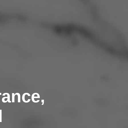
rance,
d